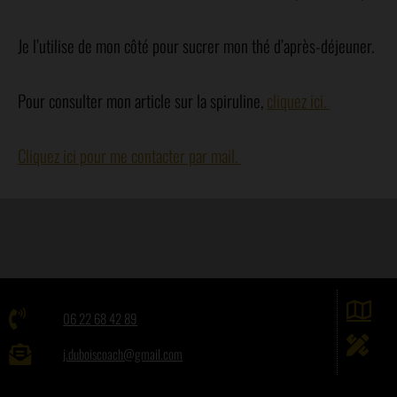
Je l’utilise de mon côté pour sucrer mon thé d’après-déjeuner.
Pour consulter mon article sur la spiruline,
cliquez ici.
Cliquez ici pour me contacter par mail.
06 22 68 42 89
j.duboiscoach@gmail.com
Lundi au vendredi de 8h30 à 20h30