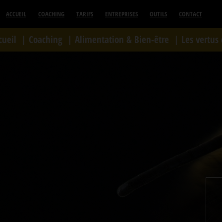
ACCUEIL
COACHING
TARIFS
ENTREPRISES
OUTILS
CONTACT
cueil
Coaching
Alimentation & Bien-être
Les vertus