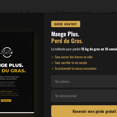
 faire est de sélectionner un miel d’origine biologique qui garantit
 miel, c’est top. Si par contre son exploitation est à coté de champs 
GUIDE GRATUIT
ra automatiquement chargé d’éléments néfastes.
Mange Plus.
Perd du Gras.
portant.
Si le miel que nous achetons est en dessous de 5 euros le kilo
La méthode pour perdre
15 kg de gras en 16 sema
 le kilo est obligatoirement pur. C’est à nous de faire preuve de bon s
✓ Sans passer des heures en salle
ns issu de l’Union européenne.
✓ Sans sacrifier ta vie sociale
✓ En préservant ta masse musculaire
ue vous auriez à intégrer le miel dans votre alimentation en listant se
Recevoir mon guide gratui